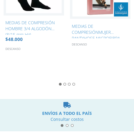
MEDIAS DE COMPRESIÓN
MEDIAS DE
HOMBRE 3/4 ALGODÓN
COMPRESIÓNMUJER
(8/15 mm Hg)
PANTYHOSE MICROFIBRA
$48.000
(8/15 mm Hg)
DESCANSO
DESCANSO
ENVÍOS A TODO EL PAÍS
Consultar costos