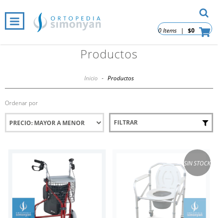
0 Items
|
$0
Productos
Inicio
-
Productos
Ordenar por
FILTRAR
SIN STOCK