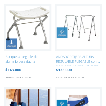
Banqueta plegable de
ANDADOR TIJERA ALTURA
aluminio para ducha
REGULABLE PLEGABLE con o
sin ruedas / hierro / aluminio
$143.000
$135.000
/ angosto / reforzado
ASIENTOS PARA DUCHA
ANDADORES SIN RUEDAS