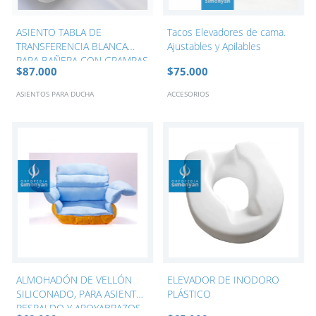
ASIENTO TABLA DE
Tacos Elevadores de cama.
TRANSFERENCIA BLANCA
Ajustables y Apilables
PARA BAÑERA CON GRAMPAS
$87.000
$75.000
AJUSTABLES
ASIENTOS PARA DUCHA
ACCESORIOS
ALMOHADÓN DE VELLÓN
ELEVADOR DE INODORO
SILICONADO, PARA ASIENTO,
PLÁSTICO
RESPALDO Y APOYABRAZOS.